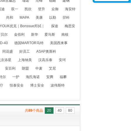
ipse吉威思
瑞诺
沁锋
稳耐
建钢
贝迪
双一
凯欣
登升
众御
海安特
尚和
MAPA
美康
以勒
羿科
YOUK优克｜Bonssue邦拭｜
探途
梅思安
斯贝尔
金佰利
新华
爱马斯
南核
D-40
德国MARTOR马特
美国西来事
同花盛
好员工
ASAP奥斯科
北京添星
上海纳美
汉高乐泰
安珂
安百利
朗盟
中麦
艾尼
特尔
一护
海氏海诺
安腾
福攀
疗
恒泰安全
博士安全
波伟斯特
共
89
个商品
20
40
80