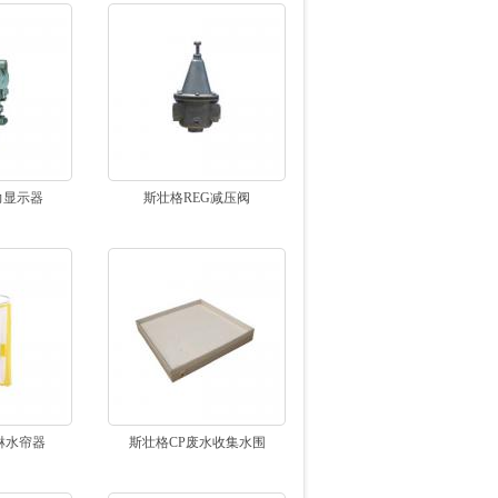
力显示器
斯壮格REG减压阀
淋水帘器
斯壮格CP废水收集水围