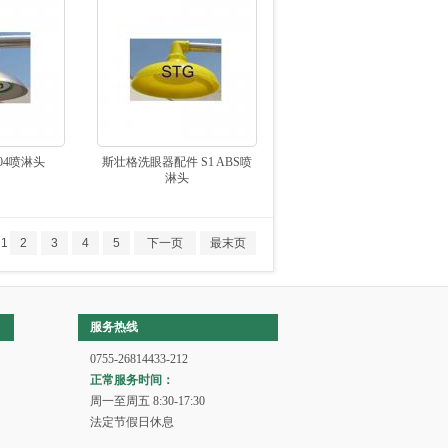
304喷淋头
斯壮格洗眼器配件 S1 ABS喷
淋头
页
1
2
3
4
5
下一页
最末页
服务热线
0755-26814433-212
正常服务时间：
周一至周五 8:30-17:30
法定节假日休息