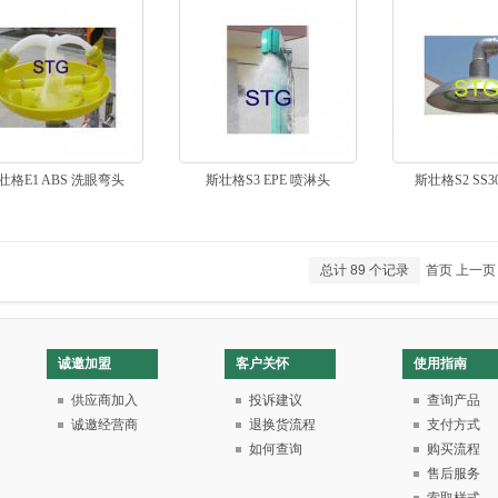
壮格E1 ABS 洗眼弯头
斯壮格S3 EPE 喷淋头
斯壮格S2 SS
总计 89 个记录
首页
上一
诚邀加盟
客户关怀
使用指南
供应商加入
投诉建议
查询产品
诚邀经营商
退换货流程
支付方式
如何查询
购买流程
售后服务