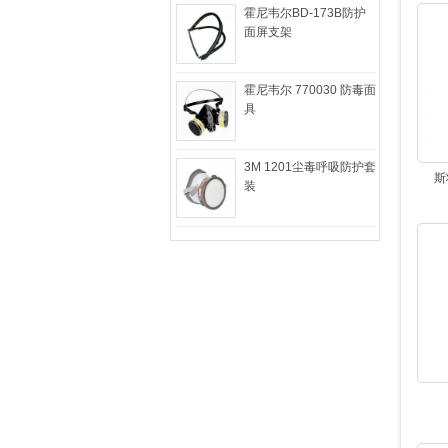
霍尼韦尔BD-173B防护
面屏支架
霍尼韦尔 770030 防毒面
具
3M 1201尘毒呼吸防护套
斯
装