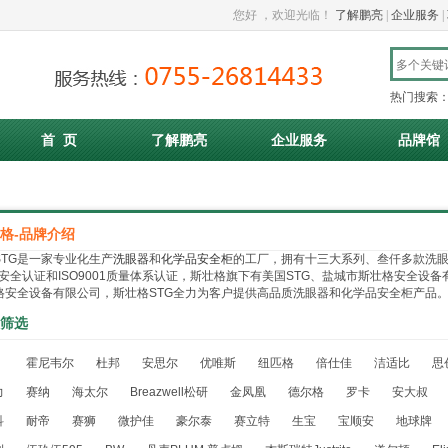
您好
，欢迎光临！
了解鹏亮
|
企业服务
|
热门搜索
首 页
了解鹏亮
企业服务
品牌馆
格-品牌介绍
STG是一家专业化生产
洗眼器
和
化学品安全柜
的工厂，拥有十三大系列、叁仟多款洗
E安全认证和ISO9001质量体系认证，斯壮格旗下有美国STG、盐城市斯壮格安全
格安全设备有限公司，斯壮格STG全力为客户提供高品质洗眼器和化学品安全柜产品
筛选
：
霍尼韦尔
杜邦
安思尔
优唯斯
纽匹格
倍仕佳
洁适比
思
力
赛纳
海太尔
Breazwell松研
金凤凰
德尔格
罗卡
安大叔
科
耐帝
赛狮
微护佳
豪尔泰
赛立特
生宝
宝顺安
地球牌