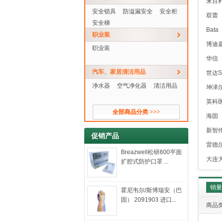
来百
安全锁具
防溢漏安全
安全柜
双蕾
安全梯
Bata
职业装
博迪
职业装
华信
汽车、家居清洁用品
世达S
净水器
空气净化器
清洁用品
坤泽
英科
全部商品分类 >>>
海固
新智
促销产品
雷德
Breazwell松研800平面
大连
扩腔式防护口罩 ...
销
霍尼韦尔/斯博瑞安（巴
固） 2091903 进口...
商品