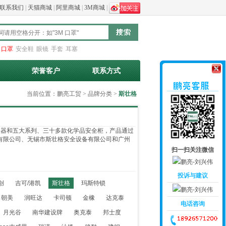
联系我们
|
天猫商城
|
阿里商城
|
3M商城
|
：
口罩
安全鞋
眼镜
手套
耳塞
荣誉客户
联系方式
当前位置：
鹏亮工贸
>
品牌分类
>
斯壮格
眼器和五大系列、三十多款化学品安全柜，产品通过
设备有限公司、无锡市斯壮格安全设备有限公司和广州
。
扫一扫关注微信
投诉与建议
创
吉可/港凯
斯壮格
玛斯特锁
朝美
润旺达
卡司顿
金橡
达克泰
电话咨询
月光谷
南华建设牌
奥克泰
邦士度