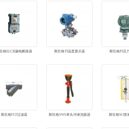
壮格ELCB漏电断路器
斯壮格TI温度显示器
斯壮格PI压
斯壮格FLT过滤器
斯壮格SWS单头冲淋洗眼器
斯壮格SC喷