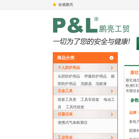
收藏鹏亮
商品分类
个人防护用品
斯壮
头部防护用品
呼吸防护用品
眼
斯壮格
部防护用品
洗眼器、洗眼液
欧洲C
五金工具
市斯壮
组套工具类
工具车组套
电动工
参数
具
工具托组套
品牌
仪器仪表
多给
便携式气体检测仪
固莱
工业安全