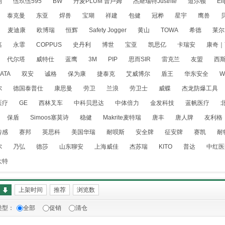
利
伍玖伍595
BW
丹麦PLUM 普卢姆
杰斯瑞特Justrite
道尔顿
El
泰克曼
东亚
焊兽
宝瑚
祥建
包健
冠桦
星宇
鹰兽
麦迪康
欧博瑞
恒辉
Safety Jogger
黄山
TOWA
希德
莱尔
嘉
永霏
COPPUS
史丹利
博世
宝亚
凯思亿
卡瑞安
康奇｜
代尔塔
威特仕
蓝鹰
3M
PIP
思而SIR
雷克兰
友盟
西
ATA
双安
诚格
保为康
捷泰克
艾威博尔
盾王
华东安全
W
尔
德国泰普仕
康思曼
劳卫
兰浪
劳卫士
威蝶
杰龙防爆工具
医疗
GE
西林叉车
中科贝思达
中体倍力
金发科技
蓝帆医疗
保盾
Simoos塞莫诗
稳健
Makrite麦特瑞
唐丰
唐人牌
友利格
传感
赛邦
英思科
美国华瑞
耐呗斯
安全牌
征安牌
赛凯
耐
尔
乃弘
德莎
山东聊安
上海威佳
杰苏瑞
KITO
普达
中红医
大特
量
上架时间
推荐
浏览数
类型：
全部
促销
清仓