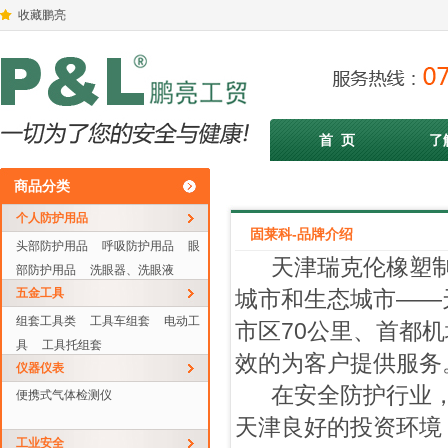
收藏鹏亮
首 页
了
商品分类
个人防护用品
固莱科-品牌介绍
头部防护用品
呼吸防护用品
眼
天津瑞克伦橡塑制
部防护用品
洗眼器、洗眼液
五金工具
城市和生态城市——
组套工具类
工具车组套
电动工
市区70公里、首都
具
工具托组套
效的为客户提供服务
仪器仪表
在安全防护行业，
便携式气体检测仪
天津良好的投资环境
工业安全