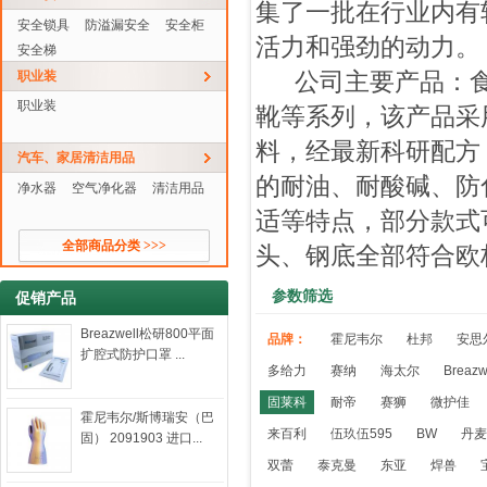
集了一批在行业内有
安全锁具
防溢漏安全
安全柜
活力和强劲的动力。
安全梯
公司主要产品：食
职业装
职业装
靴等系列，该产品采
料，经最新科研配方
汽车、家居清洁用品
的耐油、耐酸碱、防
净水器
空气净化器
清洁用品
适等特点，部分款式
全部商品分类 >>>
头、钢底全部符合欧
参数筛选
促销产品
Breazwell松研800平面
品牌：
霍尼韦尔
杜邦
安思
扩腔式防护口罩 ...
多给力
赛纳
海太尔
Breaz
固莱科
耐帝
赛狮
微护佳
霍尼韦尔/斯博瑞安（巴
来百利
伍玖伍595
BW
丹麦
固） 2091903 进口...
双蕾
泰克曼
东亚
焊兽