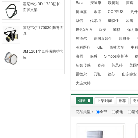
Bata
麦迪康
欧博瑞
恒辉
霍尼韦尔BD-173B防护
面屏支架
博迪嘉
永霏
COPPUS
史丹
华信
代尔塔
威特仕
蓝鹰
霍尼韦尔 770030 防毒面
世达SATA
双安
诚格
保为
具
坤泽尔
德国泰普仕
康思曼
英科医疗
GE
西林叉车
中
3M 1201尘毒呼吸防护套
海固
保盾
Simoos塞莫诗
装
新智传感
赛邦
英思科
美国
雷德尔
乃弘
德莎
山东聊安
大连大特
销量
上架时间
推荐
浏
商品类型：
全部
促销
清