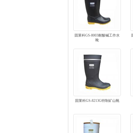
固莱科GS-8003耐酸碱工作水
靴
固莱科GS-8213G特制矿山靴