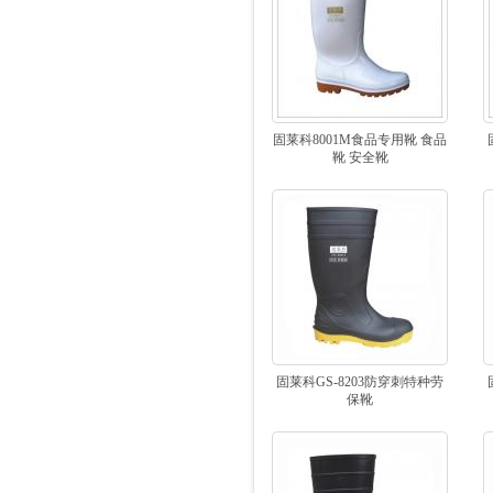
固莱科8001M食品专用靴 食品
靴 安全靴
固莱科GS-8203防穿刺特种劳
保靴