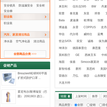
安全锁具
防溢漏安全
安全柜
来百利
伍玖伍595
BW
丹麦
安全梯
双蕾
泰克曼
东亚
焊兽
职业装
Bata
麦迪康
欧博瑞
恒辉
职业装
博迪嘉
永霏
COPPUS
史丹
华信
代尔塔
威特仕
蓝鹰
汽车、家居清洁用品
世达SATA
双安
诚格
保为
净水器
空气净化器
清洁用品
坤泽尔
德国泰普仕
康思曼
全部商品分类 >>>
英科医疗
GE
西林叉车
中
海固
保盾
Simoos塞莫诗
促销产品
新智传感
赛邦
英思科
美国
Breazwell松研800平面
雷德尔
乃弘
德莎
山东聊安
扩腔式防护口罩 ...
大连大特
霍尼韦尔/斯博瑞安（巴
固） 2091903 进口...
销量
上架时间
推荐
浏
商品类型：
全部
促销
清