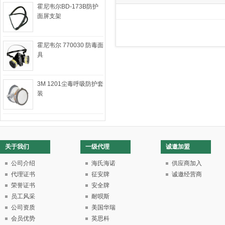
霍尼韦尔BD-173B防护
面屏支架
霍尼韦尔 770030 防毒面
具
3M 1201尘毒呼吸防护套
装
关于我们
一级代理
诚邀加盟
公司介绍
海氏海诺
供应商加入
代理证书
征安牌
诚邀经营商
荣誉证书
安全牌
员工风采
耐呗斯
公司资质
美国华瑞
会员优势
英思科