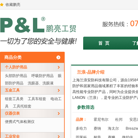
收藏鹏亮
首 页
了
商品分类
个人防护用品
兰浪-品牌介绍
头部防护用品
呼吸防护用品
眼
上海兰浪安防科技有限公司，源自195
部防护用品
洗眼器、洗眼液
防护和居家用品领域累积了丰富的经验和
五金工具
高性能专业防护产品，同时为企业提供
LANON（兰浪），是专业的工业防护
组套工具类
工具车组套
电动工
具
工具托组套
参数筛选
仪器仪表
品牌：
霍尼韦尔
杜邦
安思
便携式气体检测仪
多给力
赛纳
海太尔
Breaz
工业安全
固莱科
耐帝
赛狮
微护佳