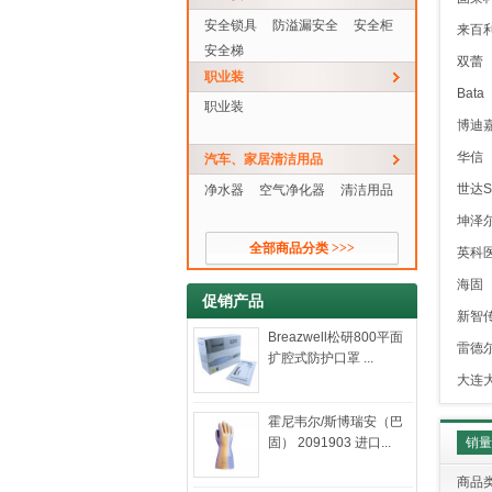
安全锁具
防溢漏安全
安全柜
来百
安全梯
双蕾
职业装
Bata
职业装
博迪
华信
汽车、家居清洁用品
世达S
净水器
空气净化器
清洁用品
坤泽
全部商品分类 >>>
英科
海固
促销产品
新智
Breazwell松研800平面
雷德
扩腔式防护口罩 ...
大连
霍尼韦尔/斯博瑞安（巴
固） 2091903 进口...
销
商品