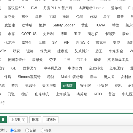
利
伍玖伍595
BW
丹麦PLUM 普卢姆
杰斯瑞特Justrite
道尔顿
El
泰克曼
东亚
焊兽
宝瑚
祥建
包健
冠桦
星宇
鹰兽
麦迪康
欧博瑞
恒辉
Safety Jogger
黄山
TOWA
希德
莱尔
嘉
永霏
COPPUS
史丹利
博世
宝亚
凯思亿
卡瑞安
康奇｜
代尔塔
威特仕
蓝鹰
3M
PIP
思而SIR
雷克兰
友盟
西
ATA
双安
诚格
保为康
捷泰克
艾威博尔
盾王
华东安全
W
尔
德国泰普仕
康思曼
劳卫
兰浪
劳卫士
威蝶
杰龙防爆工具
医疗
GE
西林叉车
中科贝思达
中体倍力
金发科技
蓝帆医疗
保盾
Simoos塞莫诗
稳健
Makrite麦特瑞
唐丰
唐人牌
友利格
传感
赛邦
英思科
美国华瑞
耐呗斯
安全牌
征安牌
赛凯
耐
尔
乃弘
德莎
山东聊安
上海威佳
杰苏瑞
KITO
普达
中红医
大特
量
上架时间
推荐
浏览数
类型：
全部
促销
清仓