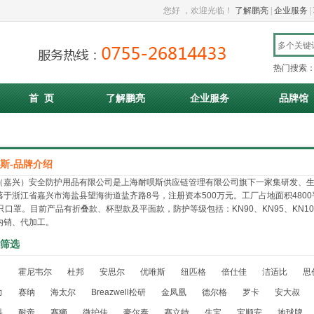
您好
，欢迎光临！
了解鹏亮
|
企业服务
|
热门搜索
首 页
了解鹏亮
企业服务
品牌馆
斯-品牌介绍
（嘉兴）安全防护用品有限公司是上海耐呗斯供应链管理有限公司旗下一家集研发、
落于浙江省嘉兴市海盐县望海街道盐齐路8号，注册资本500万元。工厂占地面积480
只口罩。目前产品有折叠款、杯型款及平面款，防护等级包括：KN90、KN95、KN100、
内销、代加工。
筛选
：
霍尼韦尔
杜邦
安思尔
优唯斯
纽匹格
倍仕佳
洁适比
思
力
赛纳
海太尔
Breazwell松研
金凤凰
德尔格
罗卡
安大叔
科
耐帝
赛狮
微护佳
豪尔泰
赛立特
生宝
宝顺安
地球牌