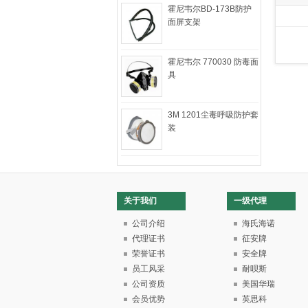
霍尼韦尔BD-173B防护
面屏支架
霍尼韦尔 770030 防毒面
具
3M 1201尘毒呼吸防护套
装
关于我们
一级代理
公司介绍
海氏海诺
代理证书
征安牌
荣誉证书
安全牌
员工风采
耐呗斯
公司资质
美国华瑞
会员优势
英思科