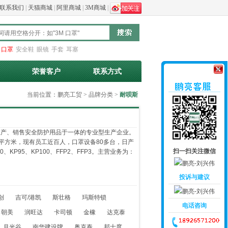
联系我们
|
天猫商城
|
阿里商城
|
3M商城
|
：
口罩
安全鞋
眼镜
手套
耳塞
荣誉客户
联系方式
当前位置：
鹏亮工贸
>
品牌分类
>
耐呗斯
生产、销售安全防护用品于一体的专业型生产企业。
0平方米，现有员工近百人，口罩设备80多台，日产
扫一扫关注微信
KP95、KP100、FFP2、FFP3。主营业务为：
投诉与建议
创
吉可/港凯
斯壮格
玛斯特锁
电话咨询
朝美
润旺达
卡司顿
金橡
达克泰
月光谷
南华建设牌
奥克泰
邦士度