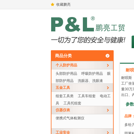
收藏鹏亮
商品分类
个人防护用品
耐呗
头部防护用品
呼吸防护用品
眼
耐呗斯
部防护用品
洗眼器、洗眼液
工厂坐
五金工具
量30万
出口、
组套工具类
工具车组套
电动工
具
工具托组套
参数
仪器仪表
品牌
便携式气体检测仪
多给
工业安全
固莱