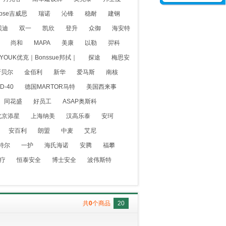
ipse吉威思
瑞诺
沁锋
稳耐
建钢
贝迪
双一
凯欣
登升
众御
海安特
尚和
MAPA
美康
以勒
羿科
YOUK优克｜Bonssue邦拭｜
探途
梅思安
斯贝尔
金佰利
新华
爱马斯
南核
D-40
德国MARTOR马特
美国西来事
同花盛
好员工
ASAP奥斯科
北京添星
上海纳美
汉高乐泰
安珂
安百利
朗盟
中麦
艾尼
特尔
一护
海氏海诺
安腾
福攀
疗
恒泰安全
博士安全
波伟斯特
共
0
个商品
20