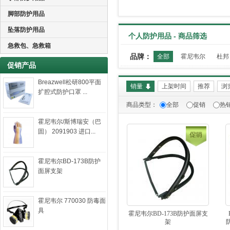
脚部防护用品
坠落防护用品
个人防护用品 - 商品筛选
急救包、急救箱
品牌：
全部
霍尼韦尔
杜邦
促销产品
Breazwell松研800平面
销量
上架时间
推荐
浏
扩腔式防护口罩 ...
商品类型：
全部
促销
热
霍尼韦尔/斯博瑞安（巴
固） 2091903 进口...
霍尼韦尔BD-173B防护
面屏支架
霍尼韦尔 770030 防毒面
具
霍尼韦尔BD-173B防护面屏支
架