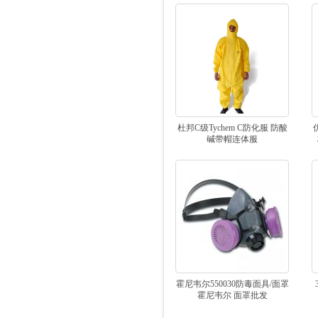
杜邦C级Tychem C防化服 防酸
优
碱带帽连体服
霍尼韦尔550030防毒面具/面罩
霍尼韦尔 面罩批发