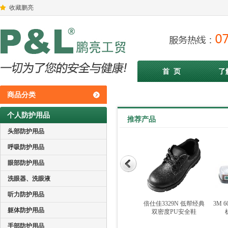
收藏鹏亮
首 页
了
商品分类
个人防护用品
推荐产品
头部防护用品
呼吸防护用品
眼部防护用品
洗眼器、洗眼液
听力防护用品
倍仕佳3336时尚款低帮
倍仕佳3326 低帮时尚
倍仕佳3329N 低帮经典
3M 
躯体防护用品
防砸防穿刺安全鞋
款双密度PU安全鞋
双密度PU安全鞋
手部防护用品