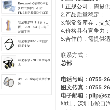
Breazwell松研800平面
1.正规公司，需提
扩腔式防护口罩 防
PM2.5 防雾霾防尘口罩
2.
产品质量稳定；
3.
能常备库存，交
霍尼韦尔/斯博瑞安（巴
固） 2091903 进口电工
4.
价格具有竞争力
绝缘手套
5.
合作前，需提供
霍尼韦尔BD-173B防护
面屏支架
联系方式：
霍尼韦尔 770030 防毒面
总部
具
电话号码：
0755-2
3M 1201尘毒呼吸防护套
装
图文传真：
0755-2
电子邮箱：
pllp@sz
地址：深圳市蛇口