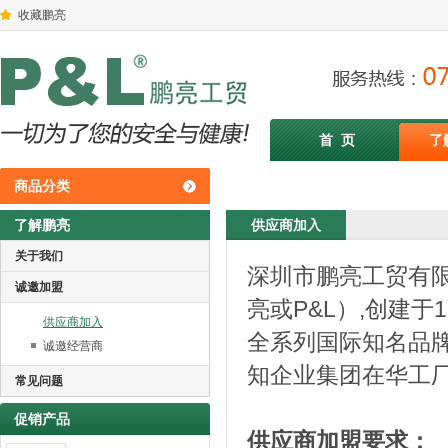
收藏鹏亮
首 页
了
商品分类
了解鹏亮
供应商加入
关于我们
深圳市鹏亮工贸有
诚邀加盟
亮或
P&L
）
,
创建于
1
供应商加入
全系列国际知名品
诚邀经营商
知企业集团在华工
常见问题
促销产品
供应商加盟要求：