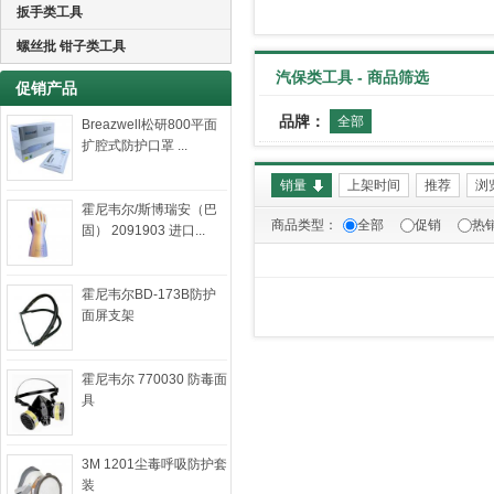
扳手类工具
螺丝批 钳子类工具
汽保类工具 - 商品筛选
促销产品
品牌：
全部
Breazwell松研800平面
扩腔式防护口罩 ...
销量
上架时间
推荐
浏
霍尼韦尔/斯博瑞安（巴
商品类型：
全部
促销
热
固） 2091903 进口...
霍尼韦尔BD-173B防护
面屏支架
霍尼韦尔 770030 防毒面
具
3M 1201尘毒呼吸防护套
装