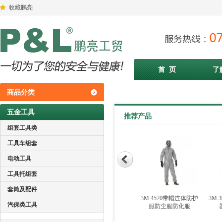
收藏鹏亮
首 页
了
商品分类
五金工具
推荐产品
组套工具类
工具车组套
电动工具
工具托组套
套筒及配件
倍仕佳3329N 低帮经典
3M 6001i-CN滤毒盒 有
3M 4570带帽连体防护
3M 
汽保类工具
双密度PU安全鞋
机蒸气过滤盒
服防尘服防化服