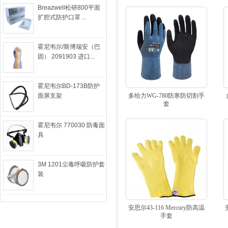
Breazwell松研800平面
扩腔式防护口罩 ...
霍尼韦尔/斯博瑞安（巴
固） 2091903 进口...
霍尼韦尔BD-173B防护
面屏支架
多给力WG-780防寒防切割手
套
霍尼韦尔 770030 防毒面
具
3M 1201尘毒呼吸防护套
装
安思尔43-116 Mercury防高温
手套