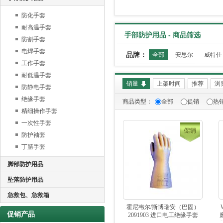
防化手套
耐高温手套
手部防护用品 - 商品筛选
防割手套
电焊手套
品牌：
全部
安思尔
威特仕
工作手套
耐低温手套
销量
上架时间
推荐
浏
防静电手套
绝缘手套
商品类型：
全部
促销
热
精细操作手套
一次性手套
防护袖套
丁腈手套
脚部防护用品
坠落防护用品
急救包、急救箱
霍尼韦尔/斯博瑞安（巴固）
促销产品
2091903 进口电工绝缘手套