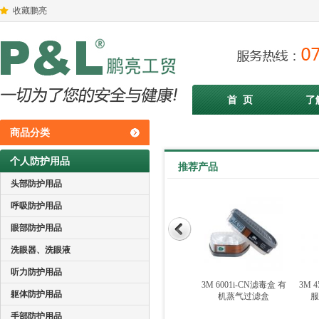
收藏鹏亮
首 页
了
商品分类
个人防护用品
推荐产品
头部防护用品
呼吸防护用品
眼部防护用品
洗眼器、洗眼液
听力防护用品
倍仕佳3326 低帮时尚
倍仕佳3329N 低帮经典
3M 6001i-CN滤毒盒 有
3M 
躯体防护用品
款双密度PU安全鞋
双密度PU安全鞋
机蒸气过滤盒
服
手部防护用品