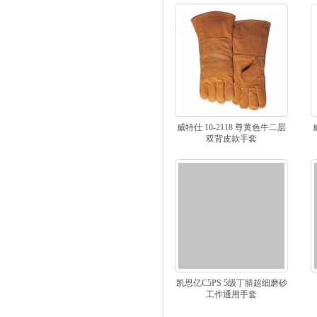
威特仕 10-2118 尊黄色牛二层
双背皮款手套
凯思亿C5PS 5级丁腈超细磨砂
工作通用手套