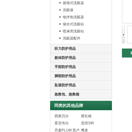
接墙式洗眼器
洗眼液
电伴热洗眼器
储水式洗眼站
喷淋房洗眼站
洗眼器配件
听力防护用品
躯体防护用品
手部防护用品
脚部防护用品
坠落防护用品
急救包、急救箱
同类的其他品牌
西斯贝尔
斯壮格
霍尼韦尔
思而SIR
丹麦PLUM 普卢
鹰兽