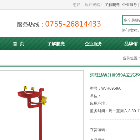
您好
，欢迎光临！
了解鹏亮
|
企业服务
|
热门搜索
首 页
了解鹏亮
企业服务
品牌馆
当前位置
润旺达WJH0959A立式
型号：WJH0959A
单位：
应用环境：
服务时间：周一至周六 8:30-17
存货编码：