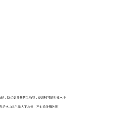
尘功能，防尘盖具备防尘功能，使用时可随时被水冲
一部分水由此孔排入下水管，不影响使用效果）