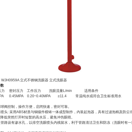
 WJH0959A 立式不锈钢洗眼器 立式洗眼器
参数
压力 密封压力 工作压力 洗眼流量L/min 适用条件
MPA 0.45MPA 0.20~0.40MPA ≥11.4 常温纯水或符合卫生标准用水
采用球阀控制，操作方便，启闭快速，密封可靠。
洗眼喷头: 采用ABS材质与铜镶件模铸一体成型制作，内装起泡器，具有过滤泡棉及防
并降低突然打开时短暂的高水压，避免冲伤眼睛。
冼眼管路设有渗水孔，以排空洗眼喷头内残留水，利于管路清洁卫生和防冻（洗眼时有