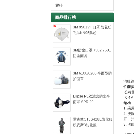
姆
羿科
商品排行榜
3M 9501V+ 口罩 防花粉
飞沫KN95防粉...
3M防尘口罩 7502 7501
防尘面具
3M 6100/6200 半面型防
护面罩
润旺达
性能
公称
Elipse P3双滤盒防尘半
0.4
面罩 SPR 29...
结构
1. 
2. 
开，
雷克兰CT3S428E防化服
3. 
凯麦斯3防化服