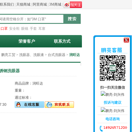
联系我们
|
天猫商城
|
阿里商城
|
3M商城
|
：
口罩
安全鞋
眼镜
手套
耳塞
荣誉客户
联系方式
：
鹏亮工贸
>
洗眼器、洗眼液
>
台式洗眼器
>
润旺达
不锈钢洗眼器
商品品牌：润旺达
扫一扫关注微信
重量：
通过标准：
投诉与建议
:30
电话咨询