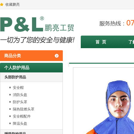
收藏鹏亮
首 页
了
商品分类
个人防护用品
头部防护用品
安全帽
消防头盔
防护头罩
隔热阻燃头罩
安全帽配件
降温头盔