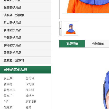
呼吸防护用品
眼部防护用品
洗眼器、洗眼液
听力防护用品
躯体防护用品
手部防护用品
商品详情
包装清单
脚部防护用品
坠落防护用品
急救包、急救箱
同类的其他品牌
安思尔
金佰利
赛立特
卡司顿
霍尼韦尔
代尔塔
雷克兰
威特仕
PIP
思而SIR
优唯斯
杜邦