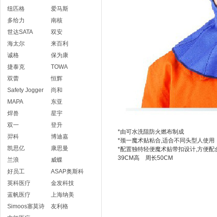
纽匹格
爱马斯
多给力
南核
世达SATA
双安
海太尔
来百利
诚格
保为康
捷泰克
TOWA
双蕾
恒辉
Safety Jogger
尚和
MAPA
东亚
焊兽
星宇
双一
登升
*由可水洗阻防火燃布制成
羿科
博迪嘉
*颈一魔术贴粘合,适合不同头型人使用
凯思亿
康思曼
*配置独特轻便魔术贴带扣设计,方便
39CM高 周长50CM
兰浪
威蝶
好员工
ASAP奥斯科
英科医疗
金发科技
蓝帆医疗
上海纳美
Simoos塞莫诗
友利格