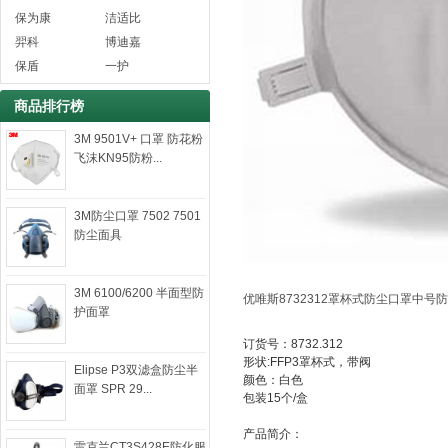
保为康
洁适比
羿科
博迪嘉
保盾
一护
商品排行榜
3M 9501V+ 口罩 防花粉
飞沫KN95防粉...
3M防尘口罩 7502 7501
防尘面具
3M 6100/6200 半面型防
优唯斯8732312罩杯式防尘口罩中号
护面罩
订货号：8732.312
形状:FFP3罩杯式，带阀
Elipse P3双滤盒防尘半
颜色：白色
面罩 SPR 29...
包装15个/盒
产品简介：
雷克兰CT3S428E防化服