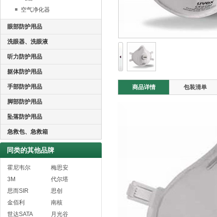
空气净化器
眼部防护用品
洗眼器、洗眼液
听力防护用品
躯体防护用品
手部防护用品
商品详情
包装清单
脚部防护用品
坠落防护用品
急救包、急救箱
同类的其他品牌
霍尼韦尔
梅思安
3M
代尔塔
思而SIR
思创
金佰利
南核
世达SATA
月光谷