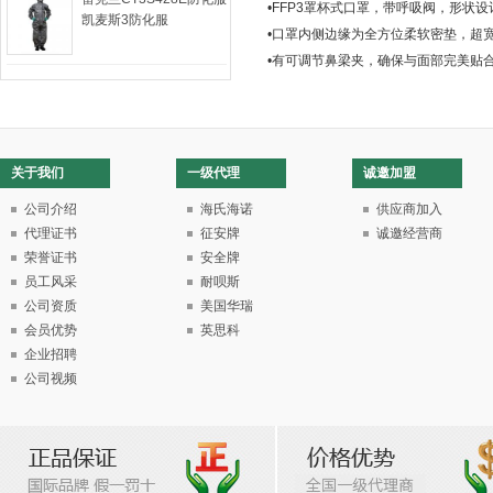
•FFP3罩杯式口罩，带呼吸阀，形状
凯麦斯3防化服
•口罩内侧边缘为全方位柔软密垫，超
•有可调节鼻梁夹，确保与面部完美贴
关于我们
一级代理
诚邀加盟
公司介绍
海氏海诺
供应商加入
代理证书
征安牌
诚邀经营商
荣誉证书
安全牌
员工风采
耐呗斯
公司资质
美国华瑞
会员优势
英思科
企业招聘
公司视频