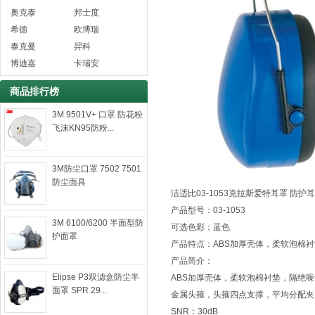
奥克泰
邦士度
希德
欧博瑞
泰克曼
羿科
博迪嘉
卡瑞安
商品排行榜
3M 9501V+ 口罩 防花粉
飞沫KN95防粉...
3M防尘口罩 7502 7501
防尘面具
洁适比03-1053克拉斯爱特耳罩 防护
产品型号：03-1053
3M 6100/6200 半面型防
可选色彩：蓝色
护面罩
产品特点：ABS加厚壳体，柔软泡棉衬
产品简介：
Elipse P3双滤盒防尘半
ABS加厚壳体，柔软泡棉衬垫，隔绝
面罩 SPR 29...
金属头箍，头箍四点支撑，平均分配夹
SNR：30dB