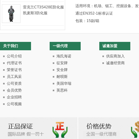
适用环境：机场、锯工、挖掘设备、发
雷克兰CT3S428E防化服
凯麦斯3防化服
通过EN352-1标准认证
包装：15副/箱
关于我们
一级代理
诚邀加盟
公司介绍
海氏海诺
供应商加入
代理证书
征安牌
诚邀经营商
荣誉证书
安全牌
员工风采
耐呗斯
公司资质
美国华瑞
会员优势
英思科
企业招聘
公司视频