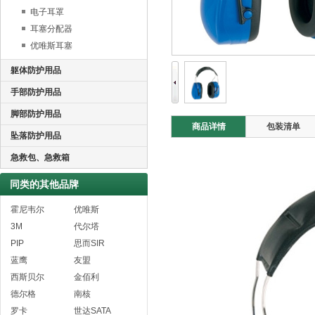
电子耳罩
耳塞分配器
优唯斯耳塞
躯体防护用品
手部防护用品
脚部防护用品
商品详情
包装清单
坠落防护用品
急救包、急救箱
同类的其他品牌
霍尼韦尔
优唯斯
3M
代尔塔
PIP
思而SIR
蓝鹰
友盟
西斯贝尔
金佰利
德尔格
南核
罗卡
世达SATA