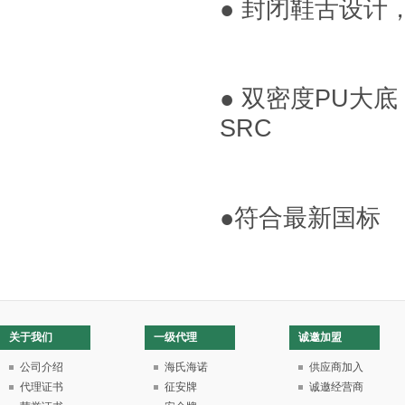
● 封闭鞋舌设计
● 双密度PU大
SRC
●符合最新国标
关于我们
一级代理
诚邀加盟
公司介绍
海氏海诺
供应商加入
代理证书
征安牌
诚邀经营商