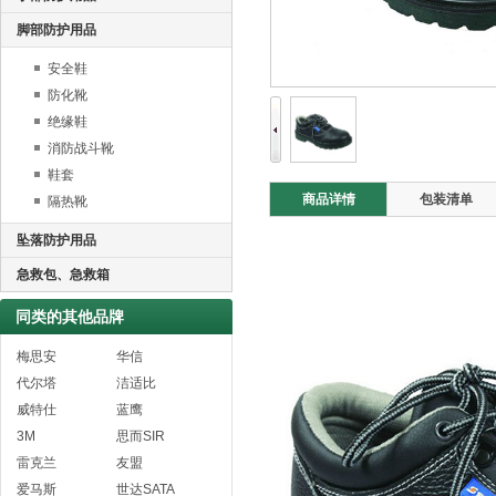
脚部防护用品
安全鞋
防化靴
绝缘鞋
消防战斗靴
鞋套
商品详情
包装清单
隔热靴
坠落防护用品
急救包、急救箱
同类的其他品牌
梅思安
华信
代尔塔
洁适比
威特仕
蓝鹰
3M
思而SIR
雷克兰
友盟
爱马斯
世达SATA