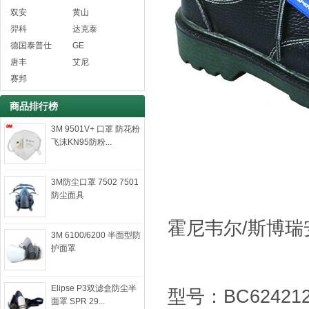
双安
黄山
羿科
达克泰
德国泰普仕
GE
唐丰
艾尼
赛邦
商品排行榜
3M 9501V+ 口罩 防花粉
飞沫KN95防粉...
3M防尘口罩 7502 7501
防尘面具
霍尼韦尔/斯博瑞
3M 6100/6200 半面型防
护面罩
Elipse P3双滤盒防尘半
型号：BC62421
面罩 SPR 29...