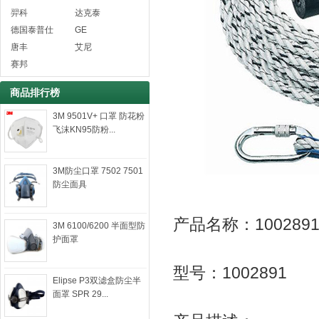
羿科
达克泰
德国泰普仕
GE
唐丰
艾尼
赛邦
商品排行榜
3M 9501V+ 口罩 防花粉
飞沫KN95防粉...
3M防尘口罩 7502 7501
防尘面具
产品名称：100289
3M 6100/6200 半面型防
护面罩
型号：1002891
Elipse P3双滤盒防尘半
面罩 SPR 29...