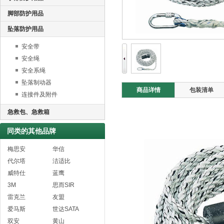
脚部防护用品
坠落防护用品
安全带
安全绳
安全系绳
坠落制动器
商品详情
包装清单
连接件及附件
急救包、急救箱
同类的其他品牌
梅思安
华信
代尔塔
洁适比
威特仕
蓝鹰
3M
思而SIR
雷克兰
友盟
爱马斯
世达SATA
双安
黄山