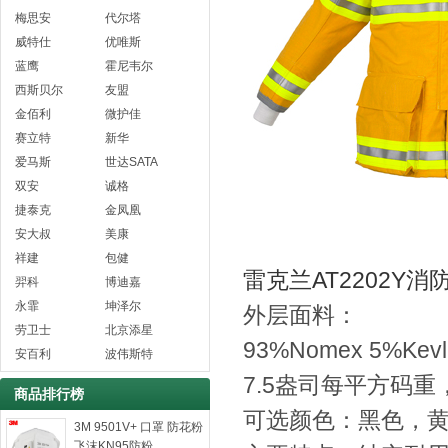
梅思安
代尔塔
威特仕
优唯斯
蓝鹰
霍尼韦尔
西斯贝尔
友盟
金佰利
微护佳
赛立特
新华
爱马斯
世达SATA
双安
诚格
捷泰克
金凤凰
安大叔
美康
祥建
包健
雷克兰AT2202Y
羿科
博迪嘉
永霏
坤泽尔
外层面料：
劳卫士
北京添星
93%Nomex 5%K
安百利
波伟斯特
7.5盎司每平方码
商品排行榜
可选颜色：黑色，
3M 9501V+ 口罩 防花粉
飞沫KN95防粉...