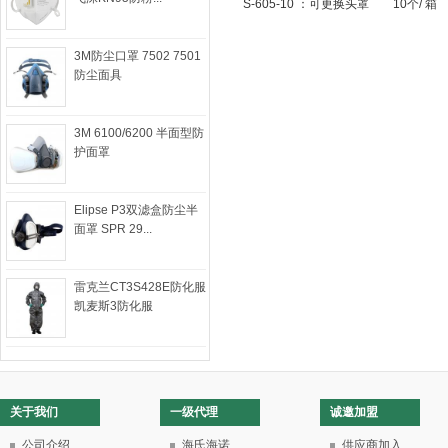
S-605-10 ：可更换头罩 10个/ 箱
3M防尘口罩 7502 7501
防尘面具
3M 6100/6200 半面型防
护面罩
Elipse P3双滤盒防尘半
面罩 SPR 29...
雷克兰CT3S428E防化服
凯麦斯3防化服
关于我们
一级代理
诚邀加盟
公司介绍
海氏海诺
供应商加入