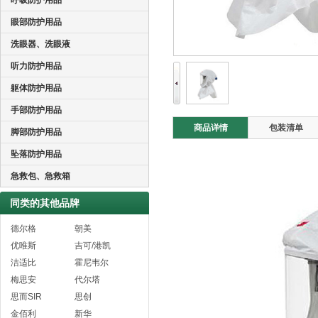
呼吸防护用品
眼部防护用品
洗眼器、洗眼液
听力防护用品
躯体防护用品
手部防护用品
商品详情
包装清单
脚部防护用品
坠落防护用品
急救包、急救箱
同类的其他品牌
德尔格
朝美
优唯斯
吉可/港凯
洁适比
霍尼韦尔
梅思安
代尔塔
思而SIR
思创
金佰利
新华