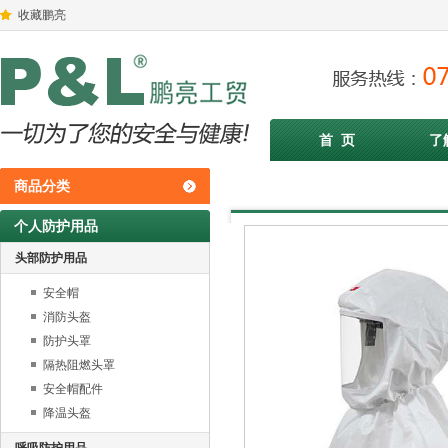
收藏鹏亮
首 页
了
商品分类
个人防护用品
头部防护用品
安全帽
消防头盔
防护头罩
隔热阻燃头罩
安全帽配件
降温头盔