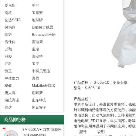
爱马斯
生宝
南核
宝顺安
世达SATA
地球牌
保为康
Elipse吉威思
瑞诺
Breazwell松研
倍仕佳
麦迪康
以勒
宝瑚
冠桦
海安特
羿科
宝亚
劳卫
中科贝思达
中体倍力
海固
产品名称： S-605-10可更换头罩
稳健
Makrite麦特瑞
型号：S-605-10
唐人牌
耐呗斯
产品描述：
海氏海诺
山东聊安
电机全新设计，外形紧凑重量轻，佩戴
普达
恒泰安全
针对颗料物污染环境的方便使用，功能
电动送风，自动气流控制，无呼吸阻力
商品排行榜
电池电量LED灯显示，集头面部，呼
附件和选用件适用于不同的应用，呼吸
3M 9501V+ 口罩 防花粉
型号 说明
飞沫KN95防粉...