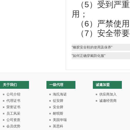
（5）受到严重
用；
（6）严禁使
（7）安全带要
"橡胶安全鞋的使用及保养"
"如何正确穿戴防化服"
关于我们
一级代理
诚邀加盟
公司介绍
海氏海诺
供应商加入
代理证书
征安牌
诚邀经营商
荣誉证书
安全牌
员工风采
耐呗斯
公司资质
美国华瑞
会员优势
英思科