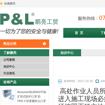
收藏鹏亮
首 页
了
商品分类
了解鹏亮
知识中心
公司新闻
知识中心
行业资讯
发布时间：2017-10-18
ad
促销产品
高处作业人员所
Breazwell松研800平面
扩腔式防护口罩 防
进入施工现场必
PM2.5 防雾霾防尘口罩