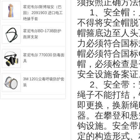
须按照正确方法
霍尼韦尔/斯博瑞安（巴
1、安全帽：
固） 2091903 进口电工
绝缘手套
不得将安全帽脱
帽箍底边至人头顶
霍尼韦尔BD-173B防护
面屏支架
力必须符合国标
帽必须符合国标G
霍尼韦尔 770030 防毒面
具
帽，必须检查是
安全设施备案证
3M 1201尘毒呼吸防护套
2、安全带：
装
绳子不能打结，
即更换，换新绳
器。在攀登和悬
钩设施。安全带应
定的构造形式、